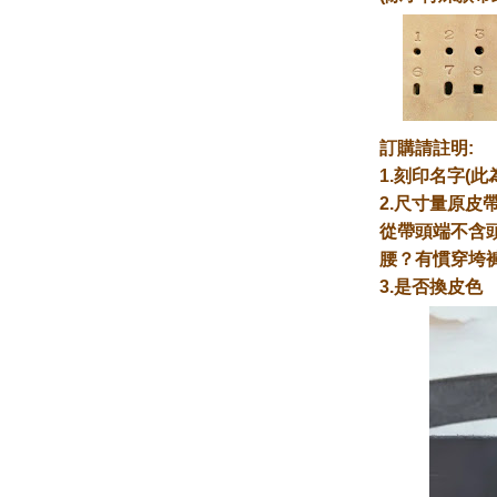
訂購請註明
:
1.刻印名字(
2.尺寸量原皮帶
從帶頭端不含
腰？有慣穿垮
3.是否換皮色