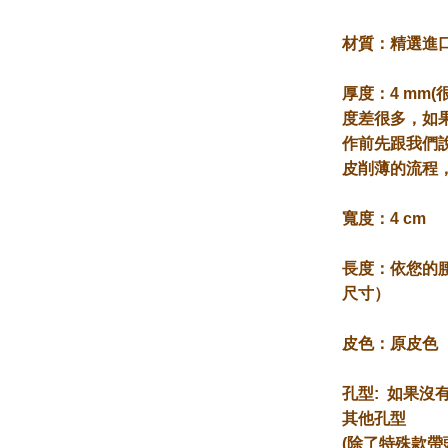
材質
：精選進
厚度
：4 mm
度差很多，如
作前先跟我們
皮削薄的流程
寬度
：4 cm
長度
：依您的
尺寸）
皮色
：原皮色
孔型
: 如果沒
其他孔型
(除了特殊款帶