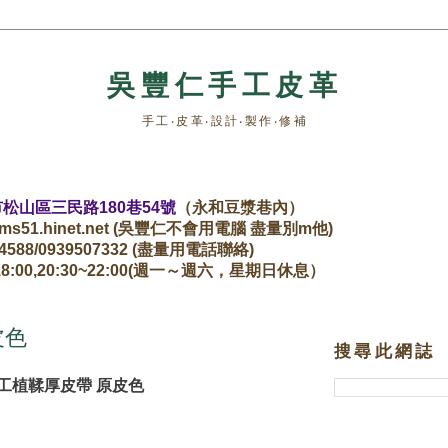
吳豐仁手工皮革
手工‧皮革‧設計‧製作‧修補
松山區三民路180巷54號
（永和豆漿巷內）
fr@ms51.hinet.net (吳豐仁不會用電腦 盡量別m他)
564588/0939507332 (盡量用電話聯絡)
18:00,20:30~22:00(週一～週六，星期日休息）
皮色
搜尋此網誌
工植鞣厚皮帶 原皮色