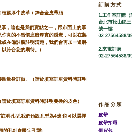
訂購方式
口植鞣厚牛皮革＋鋅合金皮帶頭
1.
工作室訂購（
台北市松山區三民
(很厚，這也是我們賣點之一，跟市面上的厚
號一樓
果你真的不習慣這麼厚實的感覺，可以在製
02-27564588/0
說或在備註欄註明清楚，我們會再加一道將
2.來電訂購
，以符合您的期待。)
02-27564588/0
腰圍量身訂做。（請於填寫訂單資料時註明
（請於填寫訂單資料時註明要換的皮色）
作品分類
皮帶
有註明孔型,我們預設孔型為
4
號,也可以選擇
皮帶扣環
側背包
頭的孔針會限定孔型)