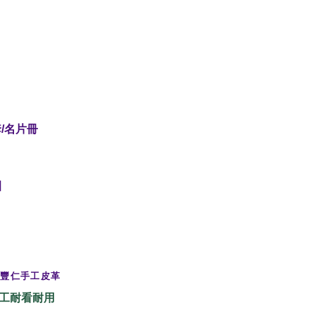
/名片冊
圈
吳豐仁手工皮革
工耐看耐用