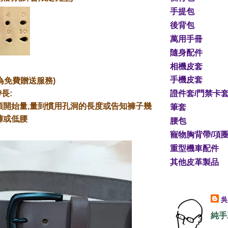
手提包
後背包
萬用手冊
隨身配件
相機皮套
手機皮套
此為免費贈送服務)
證件套/門禁卡套
長:
頭開始量,量到慣用孔洞的長度或告知褲子幾
筆套
褲或低腰
腰包
寵物胸背帶/項
重型機車配件
其他皮革製品
純手