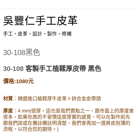
吳豐仁手工皮革
手工‧皮革‧設計‧製作‧修補
30-108黑色
30-108
客製手工植鞣厚皮帶
黑色
價格:1080元
材質
：精選進口植鞣厚牛皮革＋鋅合金皮帶頭
厚度
：4 mm(很厚，這也是我們賣點之一，跟市面上的厚度差
很多，如果你真的不習慣這麼厚實的感覺，可以在製作前先
跟我們說或在備註欄註明清楚，我們會再加一道將皮削薄的
流程，以符合您的期待。)